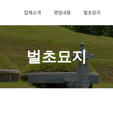
업체소개
영업내용
벌초묘지
벌초묘지