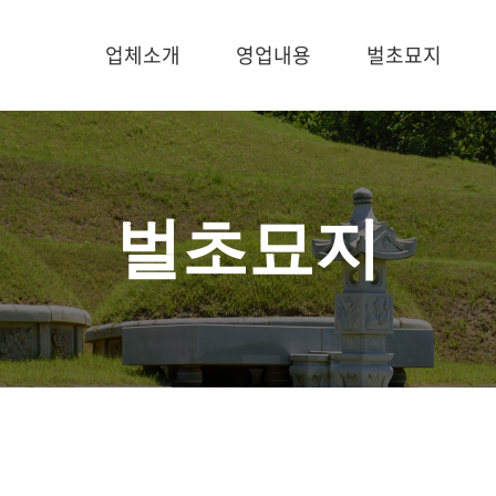
업체소개
영업내용
벌초묘지
벌초묘지