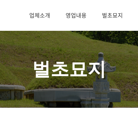
업체소개
영업내용
벌초묘지
벌초묘지